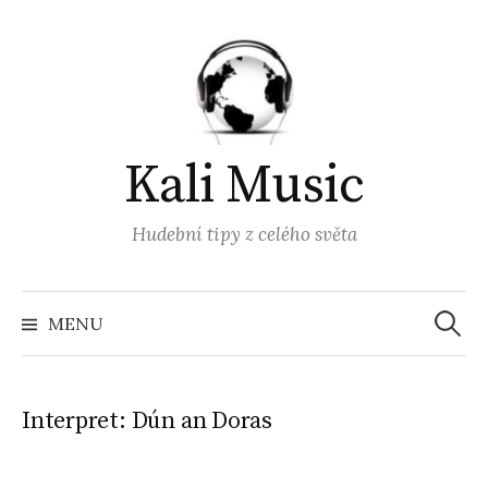
Přejít
k
obsahu
webu
Kali Music
Hudební tipy z celého světa
Vyhled
MENU
Interpret:
Dún an Doras