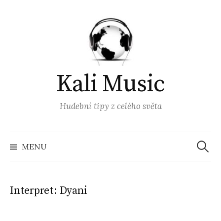
Přejít
k
obsahu
webu
Kali Music
Hudební tipy z celého světa
Vyhled
MENU
Interpret:
Dyani