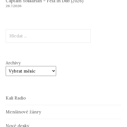
Captain Yossarian – Fela In Dub (2026)
26.7.2026
Hledat
Archivy
Kali Radio
Menšinové žánry
Nové desky