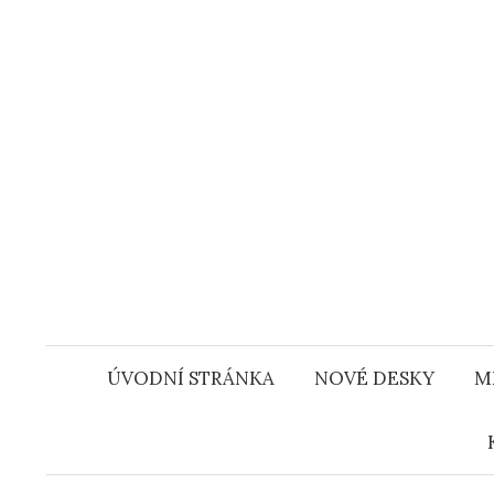
Přejít
k
obsahu
webu
ÚVODNÍ STRÁNKA
NOVÉ DESKY
M