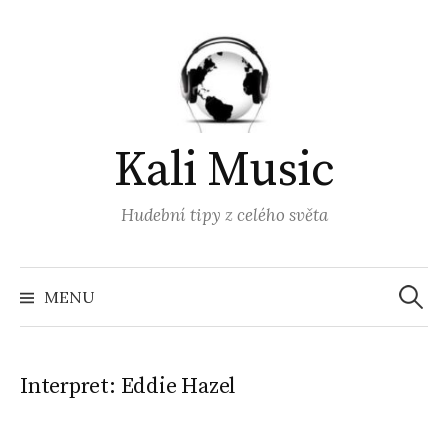
Přejít
k
obsahu
webu
Kali Music
Hudební tipy z celého světa
Vyhled
MENU
Interpret:
Eddie Hazel