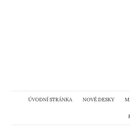
Přejít
k
obsahu
webu
ÚVODNÍ STRÁNKA
NOVÉ DESKY
M