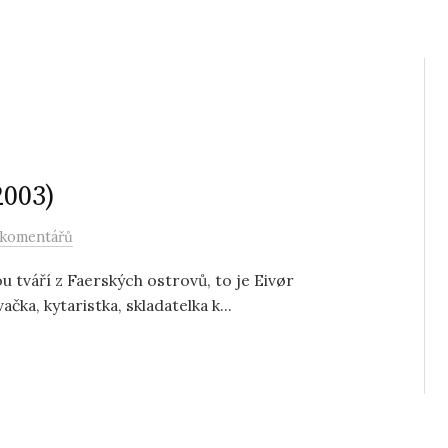
2003)
 komentářů
u tváří z Faerských ostrovů, to je Eivør
ka, kytaristka, skladatelka k...