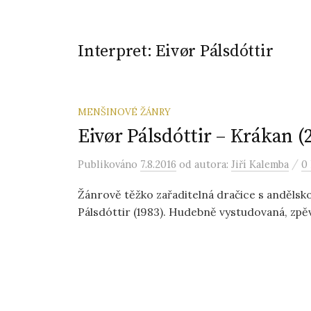
Interpret:
Eivør Pálsdóttir
MENŠINOVÉ ŽÁNRY
Eivør Pálsdóttir – Krákan (
/
Publikováno
7.8.2016
od autora:
Jiří Kalemba
0
Žánrově těžko zařaditelná dračice s andělsko
Pálsdóttir (1983). Hudebně vystudovaná, zpěvač