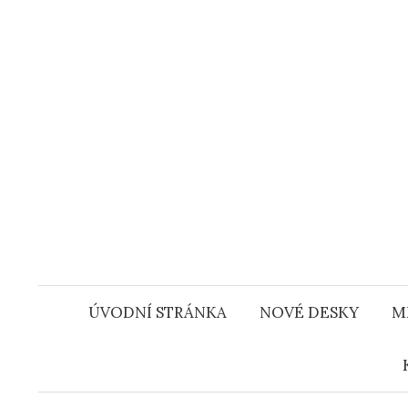
Přejít
k
obsahu
webu
ÚVODNÍ STRÁNKA
NOVÉ DESKY
M