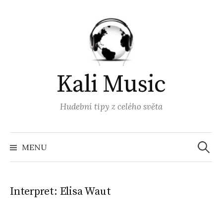
Přejít
k
obsahu
webu
Kali Music
Hudební tipy z celého světa
Vyhled
MENU
Interpret:
Elisa Waut