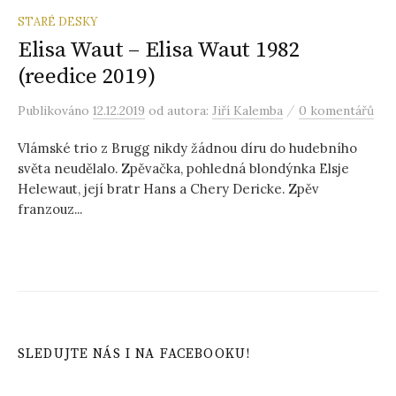
STARÉ DESKY
Elisa Waut – Elisa Waut 1982
(reedice 2019)
/
Publikováno
12.12.2019
od autora:
Jiří Kalemba
0 komentářů
Vlámské trio z Brugg nikdy žádnou díru do hudebního
světa neudělalo. Zpěvačka, pohledná blondýnka Elsje
Helewaut, její bratr Hans a Chery Dericke. Zpěv
franzouz...
SLEDUJTE NÁS I NA FACEBOOKU!