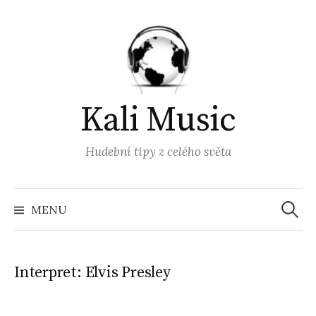
Přejít
k
obsahu
webu
Kali Music
Hudební tipy z celého světa
Vyhled
MENU
Interpret:
Elvis Presley