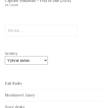
Captain Yossarian – Fela In Dub (2026)
26.7.2026
Hledat
Archivy
Kali Radio
Menšinové žánry
Nové desky