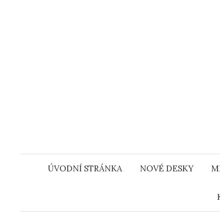
Přejít
k
obsahu
webu
ÚVODNÍ STRÁNKA
NOVÉ DESKY
M