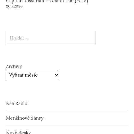
Captain Yossarian – Fela In Dub (2026)
26.7.2026
Hledat
Archivy
Kali Radio
Menšinové žánry
Nové desky