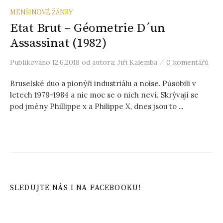
MENŠINOVÉ ŽÁNRY
Etat Brut – Géometrie D´un
Assassinat (1982)
/
Publikováno
12.6.2018
od autora:
Jiří Kalemba
0 komentářů
Bruselské duo a pionýři industriálu a noise. Působili v
letech 1979-1984 a nic moc se o nich neví. Skrývají se
pod jmény Phillippe x a Philippe X, dnes jsou to ...
SLEDUJTE NÁS I NA FACEBOOKU!