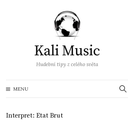
Přejít
k
obsahu
webu
Kali Music
Hudební tipy z celého světa
Vyhled
MENU
Interpret:
Etat Brut