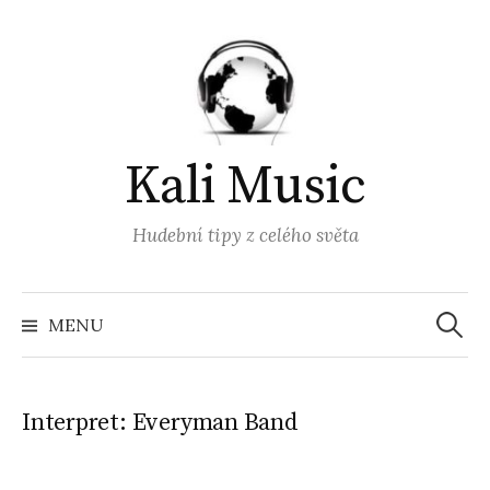
Přejít
k
obsahu
webu
Kali Music
Hudební tipy z celého světa
Vyhled
MENU
Interpret:
Everyman Band