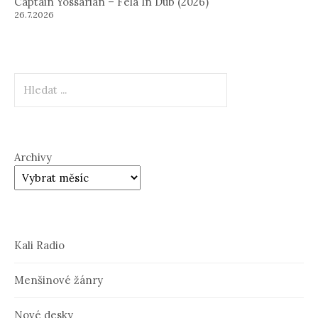
Captain Yossarian – Fela In Dub (2026)
26.7.2026
Hledat
Archivy
Kali Radio
Menšinové žánry
Nové desky