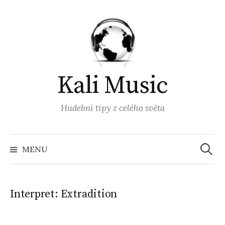
Přejít
k
obsahu
webu
Kali Music
Hudební tipy z celého světa
Vyhled
MENU
Interpret:
Extradition