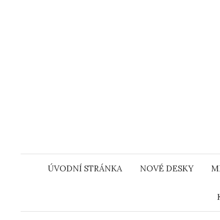
Přejít
k
obsahu
webu
ÚVODNÍ STRÁNKA
NOVÉ DESKY
M