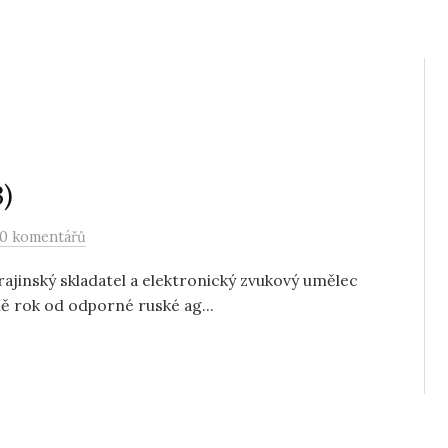
3)
0 komentářů
jinský skladatel a elektronický zvukový umělec
ně rok od odporné ruské ag...