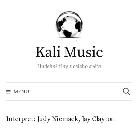
Přejít
k
obsahu
webu
Kali Music
Hudební tipy z celého světa
Vyhled
MENU
Interpret:
Judy Niemack, Jay Clayton