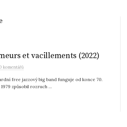
e
meurs et vacillements (2022)
0 komentářů
rdní free jazzový big band funguje od konce 70.
 1979 způsobil rozruch ...