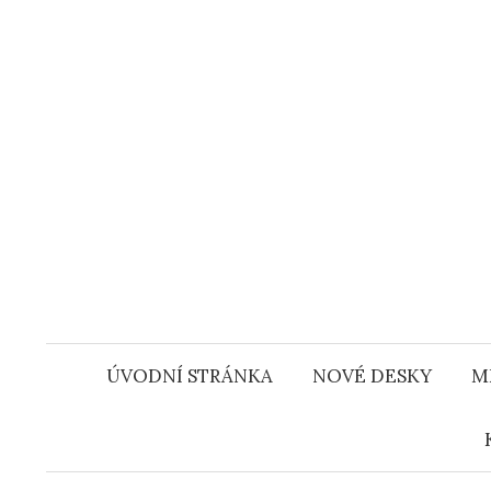
Přejít
k
obsahu
webu
ÚVODNÍ STRÁNKA
NOVÉ DESKY
M