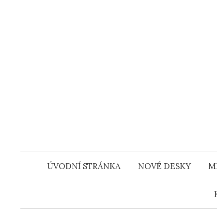
Přejít
k
obsahu
webu
ÚVODNÍ STRÁNKA
NOVÉ DESKY
M