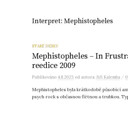
Interpret:
Mephistopheles
STARÉ DESKY
Mephistopheles – In Frustr
reedice 2009
/
Publikováno
4.8.2023
od autora:
Jiří Kalemba
0
Mephistopheles byla krátkodobě působící ame
psych rock s občasnou flétnou a trubkou. Typ