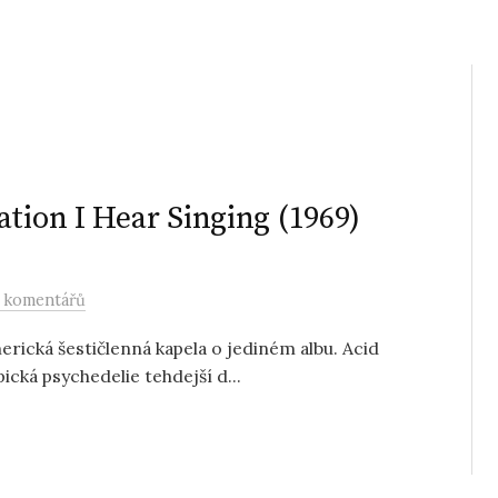
ation I Hear Singing (1969)
 komentářů
rická šestičlenná kapela o jediném albu. Acid
ická psychedelie tehdejší d...