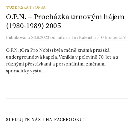
TUZEMSKÁ TVORBA
O.P.N. – Procházka urnovým hájem
(1980-1989) 2005
/
Publikováno
26.8.2023
od autora:
Jiří Kalemba
0 komentářů
O.P.N. (Ora Pro Nobis) byla méně známá pražská
undergroundová kapela. Vznikla v polovině 70. let a s
různými přestávkami a personálními změnami
sporadicky vystu...
SLEDUJTE NÁS I NA FACEBOOKU!