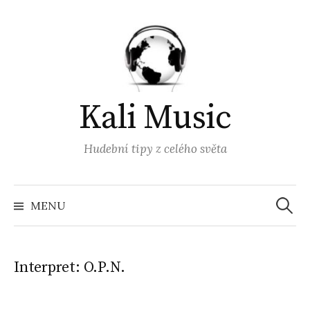
Přejít
k
obsahu
webu
Kali Music
Hudební tipy z celého světa
Vyhled
MENU
Interpret:
O.P.N.