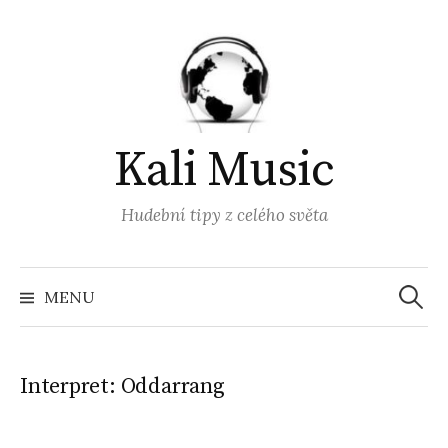
Přejít
k
obsahu
webu
Kali Music
Hudební tipy z celého světa
Vyhled
MENU
Interpret:
Oddarrang