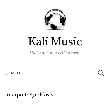
Přejít
k
obsahu
webu
Kali Music
Hudební tipy z celého světa
Vyhled
MENU
Interpret:
Symbiosis