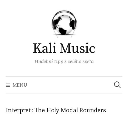
Přejít
k
obsahu
webu
Kali Music
Hudební tipy z celého světa
Vyhled
MENU
Interpret:
The Holy Modal Rounders