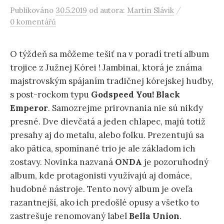
/
Publikováno
30.5.2019
od autora:
Martin Slávik
0 komentářů
O týždeň sa môžeme tešiť na v poradí tretí album
trojice z Južnej Kórei ! Jambinai, ktorá je známa
majstrovským spájaním tradičnej kórejskej hudby,
s post-rockom typu
Godspeed You! Black
Emperor
. Samozrejme prirovnania nie sú nikdy
presné. Dve dievčatá a jeden chlapec, majú totiž
presahy aj do metalu, alebo folku. Prezentujú sa
ako pätica, spomínané trio je ale základom ich
zostavy. Novinka nazvaná
ONDA
je pozoruhodný
album, kde protagonisti využívajú aj domáce,
hudobné nástroje. Tento nový album je oveľa
razantnejší, ako ich predošlé opusy a všetko to
zastrešuje renomovaný label
Bella Union
.