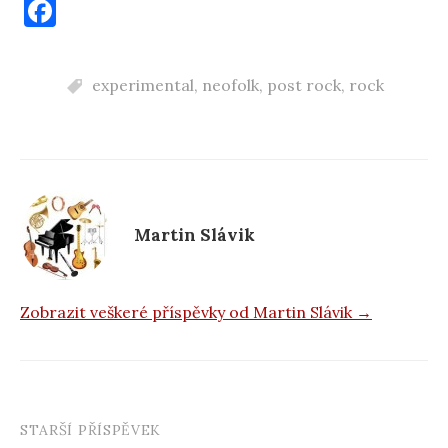
F
a
c
experimental
,
neofolk
,
post rock
,
rock
e
b
o
o
k
Martin Slávik
Zobrazit veškeré příspěvky od Martin Slávik →
STARŠÍ PŘÍSPĚVEK
Navigace