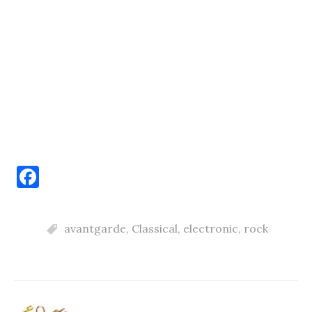
F
a
c
avantgarde
,
Classical
,
electronic
,
rock
e
b
o
o