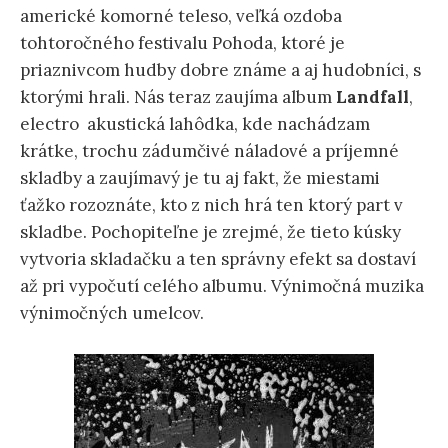
americké komorné teleso, veľká ozdoba
tohtoročného festivalu Pohoda, ktoré je
priaznivcom hudby dobre známe a aj hudobníci, s
ktorými hrali. Nás teraz zaujíma album
Landfall
,
electro akustická lahôdka, kde nachádzam
krátke, trochu zádumčivé náladové a príjemné
skladby a zaujímavý je tu aj fakt, že miestami
ťažko rozoznáte, kto z nich hrá ten ktorý part v
skladbe. Pochopiteľne je zrejmé, že tieto kúsky
vytvoria skladačku a ten správny efekt sa dostaví
až pri vypočutí celého albumu. Výnimočná muzika
výnimočných umelcov.