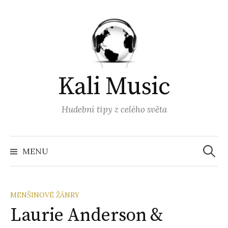
Přejít
k
obsahu
webu
Kali Music
Hudební tipy z celého světa
Vyhled
MENU
MENŠINOVÉ ŽÁNRY
Laurie Anderson &