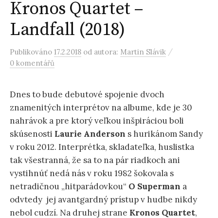
Kronos Quartet –
Landfall (2018)
/
Publikováno
17.2.2018
od autora:
Martin Slávik
0 komentářů
Dnes to bude debutové spojenie dvoch
znamenitých interprétov na albume, kde je 30
nahrávok a pre ktorý veľkou inšpiráciou boli
skúsenosti
Laurie Anderson
s hurikánom Sandy
v roku 2012. Interprétka, skladateľka, huslistka
tak všestranná, že sa to na pár riadkoch ani
vystihnúť nedá nás v roku 1982 šokovala s
netradičnou „hitparádovkou“
O Superman
a
odvtedy jej avantgardný prístup v hudbe nikdy
nebol cudzí. Na druhej strane
Kronos Quartet
,