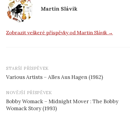
k
Martin Slávik
Zobrazit veškeré příspěvky od Martin Slávik →
STARŠÍ PŘÍSPĚVEK
Navigace
Various Artists – Alles Aus Hagen (1982)
příspěvku
NOVĚJŠÍ PŘÍSPĚVEK
Bobby Womack – Midnight Mover : The Bobby
Womack Story (1993)