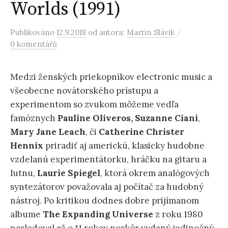
Worlds (1991)
/
Publikováno
12.9.2018
od autora:
Martin Slávik
0 komentářů
Medzi ženských priekopníkov electronic music a
všeobecne novátorského prístupu a
experimentom so zvukom môžeme vedľa
famóznych
Pauline Oliveros,
Suzanne
Ciani
,
Mary Jane Leach
, či
Catherine Christer
Hennix
priradiť aj americkú, klasicky hudobne
vzdelanú experimentátorku, hráčku na gitaru a
lutnu,
Laurie
Spiegel
, ktorá okrem analógových
syntezátorov považovala aj počítač za hudobný
nástroj. Po kritikou dodnes dobre prijímanom
albume
The Expanding Universe
z roku 1980