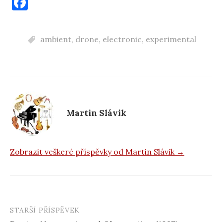
F
a
c
ambient
,
drone
,
electronic
,
experimental
e
b
o
o
k
Martin Slávik
Zobrazit veškeré příspěvky od Martin Slávik →
STARŠÍ PŘÍSPĚVEK
Navigace