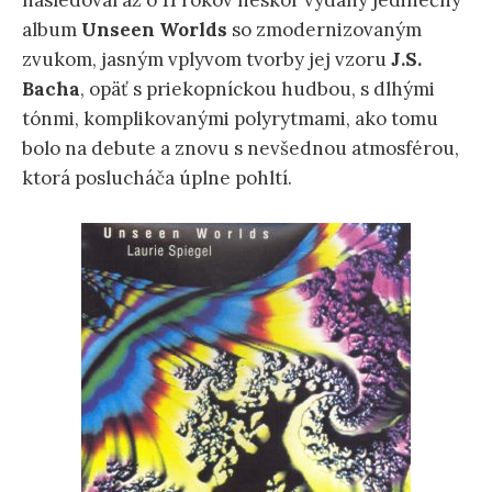
nasledoval až o 11 rokov neskôr vydaný jedinečný
album
Unseen Worlds
so zmodernizovaným
zvukom, jasným vplyvom tvorby jej vzoru
J.S.
Bacha
, opäť s priekopníckou hudbou, s dlhými
tónmi, komplikovanými polyrytmami, ako tomu
bolo na debute a znovu s nevšednou atmosférou,
ktorá poslucháča úplne pohltí.