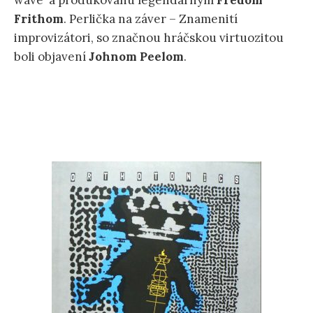
wave a produkovanú legendárnym
Fredom
Frithom
. Perlička na záver – Znamenití
improvizátori, so značnou hráčskou virtuozitou
boli objavení
Johnom Peelom
.