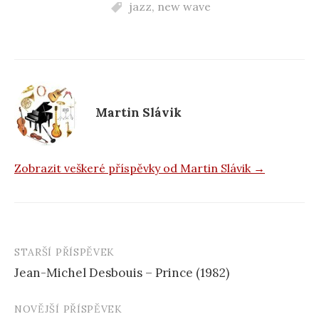
jazz
,
new wave
e
b
o
o
k
Martin Slávik
Zobrazit veškeré příspěvky od Martin Slávik →
STARŠÍ PŘÍSPĚVEK
Navigace
Jean-Michel Desbouis – Prince (1982)
příspěvku
NOVĚJŠÍ PŘÍSPĚVEK