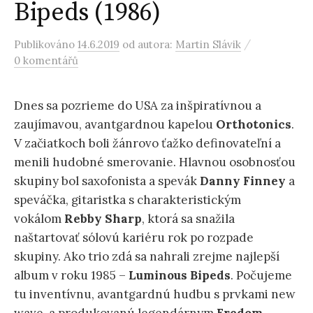
Bipeds (1986)
/
Publikováno
14.6.2019
od autora:
Martin Slávik
0 komentářů
Dnes sa pozrieme do USA za inšpiratívnou a
zaujímavou, avantgardnou kapelou
Orthotonics
.
V začiatkoch boli žánrovo ťažko definovateľní a
menili hudobné smerovanie. Hlavnou osobnosťou
skupiny bol saxofonista a spevák
Danny Finney
a
speváčka, gitaristka s charakteristickým
vokálom
Rebby Sharp
, ktorá sa snažila
naštartovať sólovú kariéru rok po rozpade
skupiny. Ako trio zdá sa nahrali zrejme najlepší
album v roku 1985 –
Luminous Bipeds
. Počujeme
tu inventívnu, avantgardnú hudbu s prvkami new