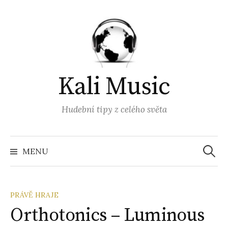
Přejít
k
obsahu
webu
Kali Music
Hudební tipy z celého světa
Vyhled
MENU
PRÁVĚ HRAJE
Orthotonics – Luminous