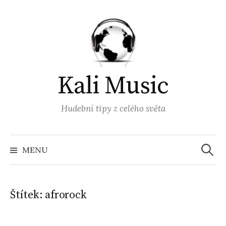
Přejít
k
obsahu
webu
Kali Music
Hudební tipy z celého světa
Vyhled
MENU
Štítek:
afrorock