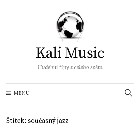
Přejít
k
obsahu
webu
Kali Music
Hudební tipy z celého světa
Vyhled
MENU
Štítek:
současný jazz