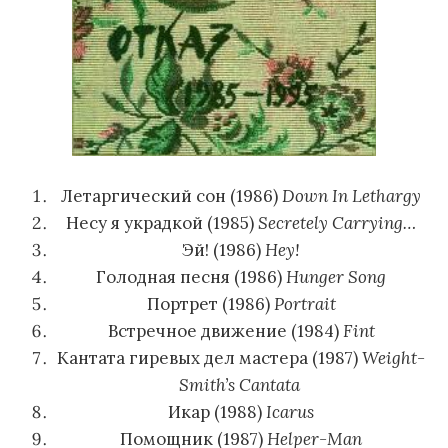
Летаргический сон (1986)
Down In Lethargy
Несу я украдкой (1985)
Secretely Carrying…
Эй! (1986)
Hey!
Голодная песня (1986)
Hunger Song
Портрет (1986)
Portrait
Встречное движение (1984)
Fint
Кантата гиревых дел мастера (1987)
Weight-
Smith’s Cantata
Икар (1988)
Icarus
Помощник (1987)
Helper-Man