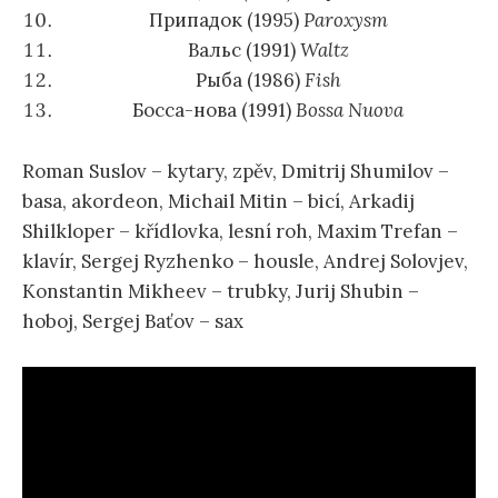
Припадок (1995)
Paroxysm
Вальc (1991)
Waltz
Рыба (1986)
Fish
Босса-нова (1991)
Bossa Nuova
Roman Suslov – kytary, zpěv, Dmitrij Shumilov –
basa, akordeon, Michail Mitin – bicí, Arkadij
Shilkloper – křídlovka, lesní roh, Maxim Trefan –
klavír, Sergej Ryzhenko – housle, Andrej Solovjev,
Konstantin Mikheev – trubky, Jurij Shubin –
hoboj, Sergej Baťov – sax