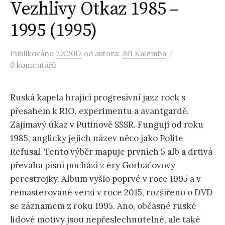
Vezhlivy Otkaz 1985 –
1995 (1995)
/
Publikováno
7.3.2017
od autora:
Jiří Kalemba
0 komentářů
Ruská kapela hrající progresívní jazz rock s
přesahem k RIO, experimentu a avantgardě.
Zajímavý úkaz v Putinově SSSR. Fungují od roku
1985, anglicky jejich název něco jako Polite
Refusal. Tento výběr mapuje prvních 5 alb a drtivá
převaha písní pochází z éry Gorbačovovy
perestrojky. Album vyšlo poprvé v roce 1995 a v
remasterované verzi v roce 2015, rozšířeno o DVD
se záznamem z roku 1995. Ano, občasné ruské
lidové motivy jsou nepřeslechnutelné, ale také