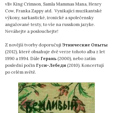
vliv King Crimson, Samla Mammas Mana, Henry
Cow, Franka Zappy atd. Vynikající muzikantské
výkony, sarkastické, ironické a společensky
angažované texty, to vše na russkom jazyke.
Neváhejte a poslouchejte!
Z novější tvorby doporučuji
Этнические Опыты
(2012), které obsahuje dvě verze tohoto alba z let
1990 a 1994. Dále
Герань
(2000), nebo zatím
poslední počin
Гуси-Лебеди
(2010). Koncertují
po celém světě.