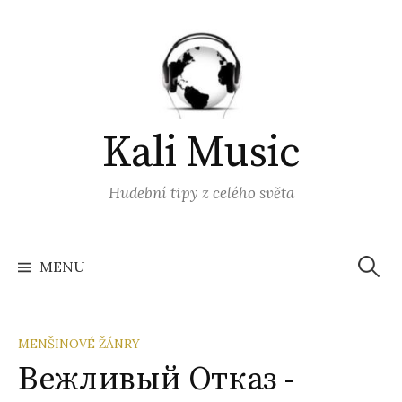
Přejít
k
obsahu
webu
Kali Music
Hudební tipy z celého světa
Vyhled
MENU
MENŠINOVÉ ŽÁNRY
Вежливый Отказ -