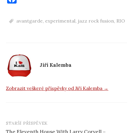
a
c
avantgarde
,
experimental
,
jazz rock fusion
,
RIO
e
b
o
o
k
Jiří Kalemba
Zobrazit veškeré příspěvky od Jiří Kalemba →
STARŠÍ PŘÍSPĚVEK
Navigace
The Eleventh House With Larry Coryell –