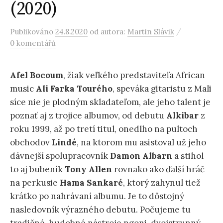
(2020)
/
Publikováno
24.8.2020
od autora:
Martin Slávik
0 komentářů
Afel Bocoum
, žiak veľkého predstaviteľa African
music
Ali
Farka Tourého
, speváka gitaristu z Mali
síce nie je plodným skladateľom, ale jeho talent je
poznať aj z trojice albumov, od debutu
Alkibar
z
roku 1999, až po tretí titul, onedlho na pultoch
obchodov
Lindé
, na ktorom mu asistoval už jeho
dávnejší spolupracovník
Damon Albarn
a stihol
to aj bubeník
Tony Allen
rovnako ako ďalší hráč
na perkusie
Hama Sankaré
, ktorý zahynul tiež
krátko po nahrávaní albumu. Je to dôstojný
nasledovník výrazného debutu. Počujeme tu