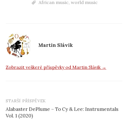
African music
,
world music
e
b
o
o
k
Martin Slávik
Zobrazit veškeré příspěvky od Martin Slávik →
STARŠÍ PŘÍSPĚVEK
Navigace
Alabaster DePlume – To Cy & Lee: Instrumentals
příspěvku
Vol. 1 (2020)