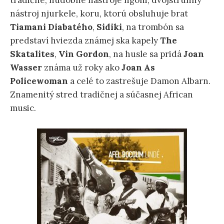
tradičné, hudobné nástroje ngoni, dvojstrunný
nástroj njurkele, koru, ktorú obsluhuje brat
Tiamani Diabatého
,
Sidiki
, na trombón sa
predstaví hviezda známej ska kapely
The
Skatalites
,
Vin
Gordon
, na husle sa pridá
Joan
Wasser
známa už roky ako
Joan As
Policewoman
a celé to zastrešuje Damon Albarn.
Znamenitý stred tradičnej a súčasnej African
music.