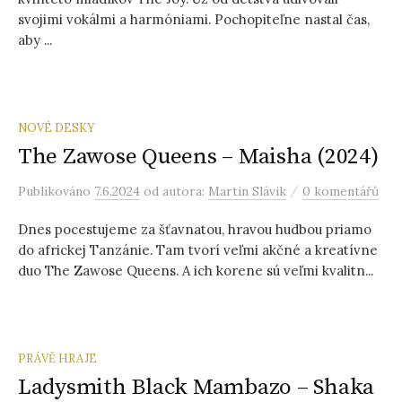
svojimi vokálmi a harmóniami. Pochopiteľne nastal čas,
aby ...
NOVÉ DESKY
The Zawose Queens – Maisha (2024)
/
Publikováno
7.6.2024
od autora:
Martin Slávik
0 komentářů
Dnes pocestujeme za šťavnatou, hravou hudbou priamo
do africkej Tanzánie. Tam tvorí veľmi akčné a kreatívne
duo The Zawose Queens. A ich korene sú veľmi kvalitn...
PRÁVĚ HRAJE
Ladysmith Black Mambazo – Shaka