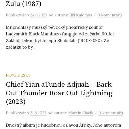
Zulu (1987)
/
Publikováno
24.8.2023
od autora:
Jiří Kalemba
0 komentářů
Mnohohlasý mužský pěvecký jihoafrický soubor
Ladysmith Black Mambazo funguje od začátku 60. let.
Zakladatelem byl Joseph Shabalala (1940-2020). Ze
začátku to by...
NOVÉ DESKY
Chief Yian aTunde Adjuah – Bark
Out Thunder Roar Out Lightning
(2023)
/
Publikováno
21.8.2023
od autora:
Martin Slávik
0 komentářů
Dnešný album je hudobnou oslavou Afriky. Jeho autorom