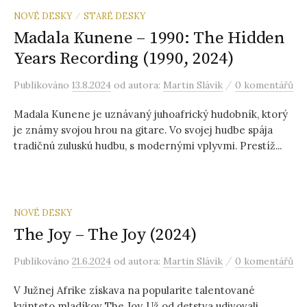
NOVÉ DESKY
STARÉ DESKY
/
Madala Kunene – 1990: The Hidden
Years Recording (1990, 2024)
/
Publikováno
13.8.2024
od autora:
Martin Slávik
0 komentářů
Madala Kunene je uznávaný juhoafrický hudobník, ktorý
je známy svojou hrou na gitare. Vo svojej hudbe spája
tradičnú zuluskú hudbu, s modernými vplyvmi. Prestíž...
NOVÉ DESKY
The Joy – The Joy (2024)
/
Publikováno
21.6.2024
od autora:
Martin Slávik
0 komentářů
V Južnej Afrike získava na popularite talentované
kvinteto mladíkov The Joy. Už od detstva udivovali