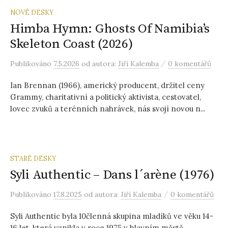
NOVÉ DESKY
Himba Hymn: Ghosts Of Namibia’s
Skeleton Coast (2026)
/
Publikováno
7.5.2026
od autora:
Jiří Kalemba
0 komentářů
Ian Brennan (1966), americký producent, držitel ceny
Grammy, charitativní a politický aktivista, cestovatel,
lovec zvuků a terénních nahrávek, nás svojí novou n...
STARÉ DESKY
Syli Authentic – Dans l´arène (1976)
/
Publikováno
17.8.2025
od autora:
Jiří Kalemba
0 komentářů
Syli Authentic byla 10členná skupina mladíků ve věku 14-
16 let, která vznikla v roce 1975 v hlavním městě