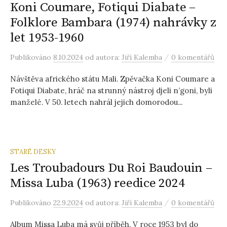
Koni Coumare, Fotiqui Diabate –
Folklore Bambara (1974) nahrávky z
let 1953-1960
/
Publikováno
8.10.2024
od autora:
Jiří Kalemba
0 komentářů
Návštěva afrického státu Mali. Zpěvačka Koni Coumare a
Fotiqui Diabate, hráč na strunný nástroj djeli n’goni, byli
manželé. V 50. letech nahrál jejich domorodou...
STARÉ DESKY
Les Troubadours Du Roi Baudouin –
Missa Luba (1963) reedice 2024
/
Publikováno
22.9.2024
od autora:
Jiří Kalemba
0 komentářů
Album Missa Luba má svůj příběh. V roce 1953 byl do