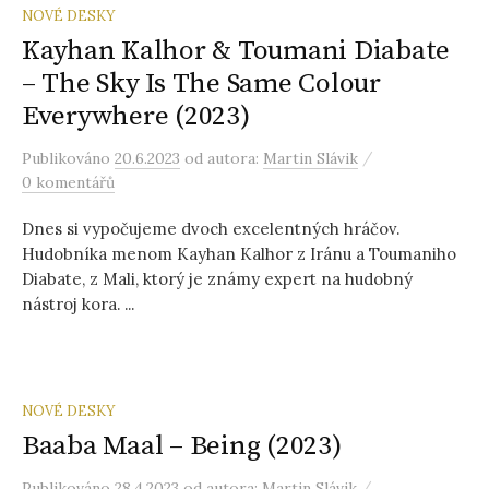
NOVÉ DESKY
Kayhan Kalhor & Toumani Diabate
– The Sky Is The Same Colour
Everywhere (2023)
/
Publikováno
20.6.2023
od autora:
Martin Slávik
0 komentářů
Dnes si vypočujeme dvoch excelentných hráčov.
Hudobníka menom Kayhan Kalhor z Iránu a Toumaniho
Diabate, z Mali, ktorý je známy expert na hudobný
nástroj kora. ...
NOVÉ DESKY
Baaba Maal – Being (2023)
/
Publikováno
28.4.2023
od autora:
Martin Slávik