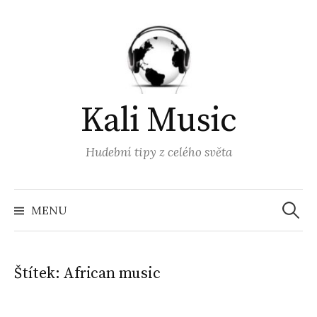
Přejít
k
obsahu
webu
Kali Music
Hudební tipy z celého světa
Vyhled
MENU
Štítek:
African music