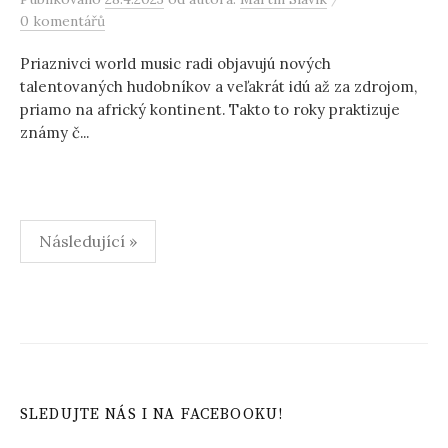
0 komentářů
Priaznivci world music radi objavujú nových
talentovaných hudobníkov a veľakrát idú až za zdrojom,
priamo na africký kontinent. Takto to roky praktizuje
známy č...
Stránkování
Následující »
příspěvků
SLEDUJTE NÁS I NA FACEBOOKU!