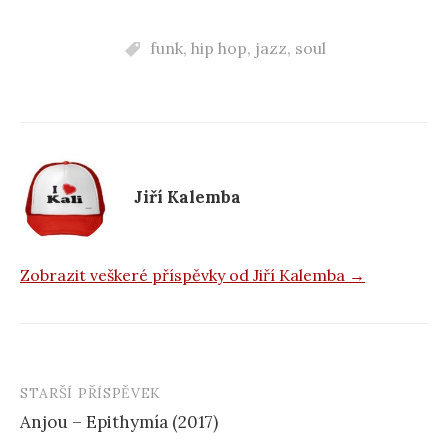
a
c
funk
,
hip hop
,
jazz
,
soul
e
b
o
o
k
Jiří Kalemba
Zobrazit veškeré příspěvky od Jiří Kalemba →
STARŠÍ PŘÍSPĚVEK
Navigace
Anjou – Epithymía (2017)
příspěvku