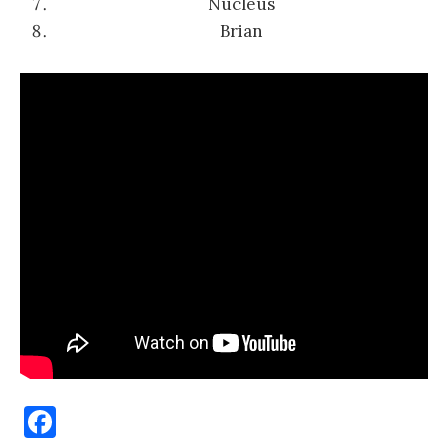
Nucleus
Brian
F