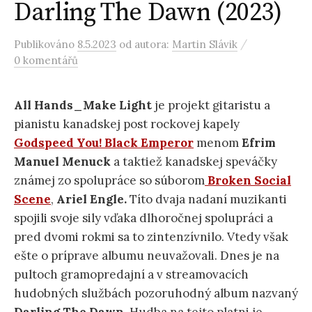
Darling The Dawn (2023)
/
Publikováno
8.5.2023
od autora:
Martin Slávik
0 komentářů
All Hands_Make Light
je projekt gitaristu a
pianistu kanadskej post rockovej kapely
Godspeed You! Black Emperor
menom
Efrim
Manuel Menuck
a taktiež kanadskej speváčky
známej zo spolupráce so súborom
Broken Social
Scene
,
Ariel Engle.
Títo dvaja nadaní muzikanti
spojili svoje sily vďaka dlhoročnej spolupráci a
pred dvomi rokmi sa to zintenzívnilo. Vtedy však
ešte o príprave albumu neuvažovali. Dnes je na
pultoch gramopredajní a v streamovacích
hudobných službách pozoruhodný album nazvaný