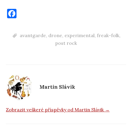
F
a
c
avantgarde
,
drone
,
experimental
,
freak-folk
,
e
post rock
b
o
o
k
Martin Slávik
Zobrazit veškeré příspěvky od Martin Slávik →