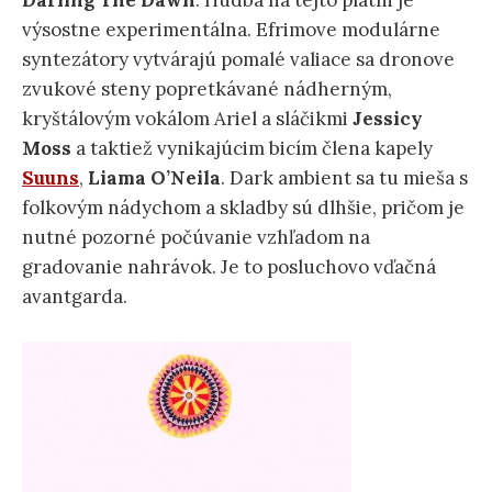
Darling The Dawn
. Hudba na tejto platni je
výsostne experimentálna. Efrimove modulárne
syntezátory vytvárajú pomalé valiace sa dronove
zvukové steny popretkávané nádherným,
kryštálovým vokálom Ariel a sláčikmi
Jessicy
Moss
a taktiež vynikajúcim bicím člena kapely
Suuns
,
Liama O’Neila
. Dark ambient sa tu mieša s
folkovým nádychom a skladby sú dlhšie, pričom je
nutné pozorné počúvanie vzhľadom na
gradovanie nahrávok. Je to posluchovo vďačná
avantgarda.