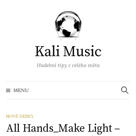
Přejít
k
obsahu
webu
Kali Music
Hudební tipy z celého světa
Vyhled
MENU
NOVÉ DESKY
All Hands_Make Light –