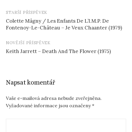
STARŠÍ PŘÍSPĚVEK
Navigace
Colette Mâgny / Les Enfants De L’I.M.P. De
příspěvku
Fontenoy-Le-Château – Je Veux Chaanter (1979)
NOVĚJŠÍ PŘÍSPĚVEK
Keith Jarrett – Death And The Flower (1975)
Napsat komentář
Vaše e-mailová adresa nebude zveřejněna.
Vyžadované informace jsou označeny
*