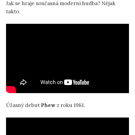
Jak se hraje současná moderní hudba? Nějak
takto.
Úžasný debut
Phew
z roku 1981.