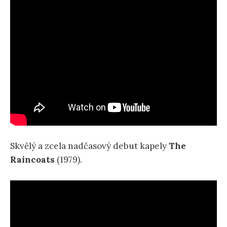
Skvělý a zcela nadčasový debut kapely
The
Raincoats
(1979).