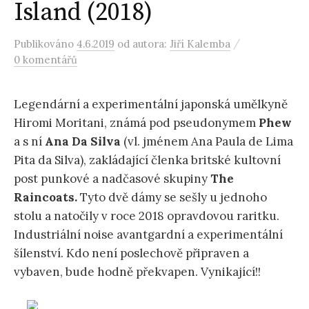
Island (2018)
/
Publikováno
4.6.2019
od autora:
Jiří Kalemba
0 komentářů
Legendární a experimentální japonská umělkyně
Hiromi Moritani, známá pod pseudonymem
Phew
a s ní
Ana Da Silva
(vl. jménem Ana Paula de Lima
Pita da Silva), zakládající členka britské kultovní
post punkové a nadčasové skupiny
The
Raincoats.
T
yto dvě dámy se sešly u jednoho
stolu a natočily v roce 2018 opravdovou raritku.
Industriální noise avantgardní a experimentální
šílenství. Kdo není poslechově připraven a
vybaven, bude hodně překvapen. Vynikající!!