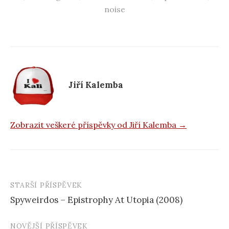
e
noise
b
o
o
k
Jiří Kalemba
Zobrazit veškeré příspěvky od Jiří Kalemba →
STARŠÍ PŘÍSPĚVEK
Navigace
Spyweirdos – Epistrophy At Utopia (2008)
příspěvku
NOVĚJŠÍ PŘÍSPĚVEK