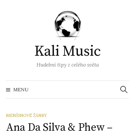
Přejít
k
obsahu
webu
Kali Music
Hudební tipy z celého světa
Vyhled
MENU
MENŠINOVÉ ŽÁNRY
Ana Da Silva & Phew –