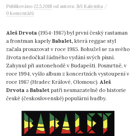
/
Publikováno
22.5.2018
od autora:
Jiří Kalemba
0 komentářů
Aleš Drvota
(1954-1987) byl první český rastaman
a frontman kapely
Babalet,
která reggae styl
začala prosazovat v roce 1985. Bohužel se za svého
života nedočkal žádného vydání svých písní.
Zahynul při autonehodě v Budapešti. Posmrtně, v
roce 1994, vyšlo album z koncertních vystoupení v
roce 1987 (Hradec Králové, Olomouc).
Aleš
Drvota
a
Babalet
patří nesmazatelně do historie
české (československé) populární hudby.