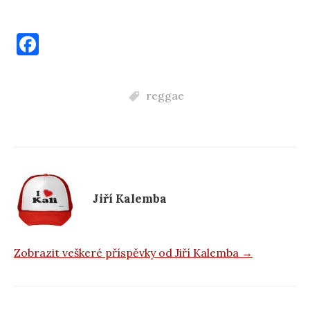
F
a
c
reggae
e
b
o
o
k
Jiří Kalemba
Zobrazit veškeré příspěvky od Jiří Kalemba →