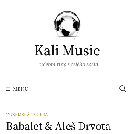
Přejít
k
obsahu
webu
Kali Music
Hudební tipy z celého světa
Vyhled
MENU
TUZEMSKÁ TVORBA
Babalet & Aleš Drvota