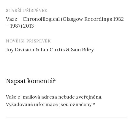
STARŠÍ PŘÍSPĚVEK
Navigace
Vazz – Chronoillogical (Glasgow Recordings 1982
příspěvku
– 1987) 2013
NOVĚJŠÍ PŘÍSPĚVEK
Joy Division & Ian Curtis & Sam Riley
Napsat komentář
Vaše e-mailová adresa nebude zveřejněna.
Vyžadované informace jsou označeny
*