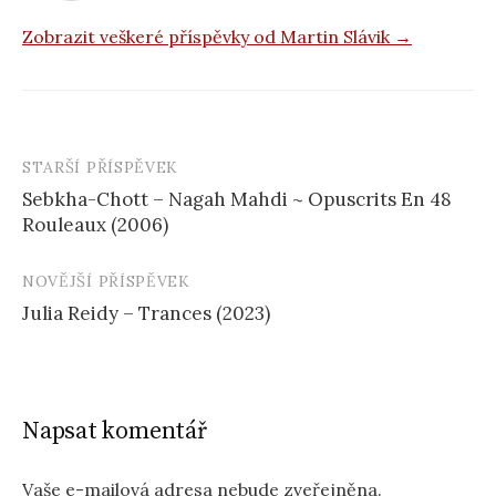
Zobrazit veškeré příspěvky od Martin Slávik →
STARŠÍ PŘÍSPĚVEK
Navigace
Sebkha-Chott – Nagah Mahdi ~ Opuscrits En 48
příspěvku
Rouleaux (2006)
NOVĚJŠÍ PŘÍSPĚVEK
Julia Reidy – Trances (2023)
Napsat komentář
Vaše e-mailová adresa nebude zveřejněna.