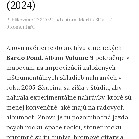
(2024)
/
Publikováno
27.2.2024
od autora:
Martin Slávik
0 komentářů
Znovu načrieme do archívu amerických
Bardo Pond
. Album
Volume 9
pokračuje v
mapovaní na improvizácii založených
inštrumentálnych skladieb nahraných v
roku 2005. Skupina sa zišla v štúdiu, aby
nahrala experimentálne nahrávky, ktorė sú
menej konvenčné, aké majú na radových
albumoch. Znovu je tu pozoruhodná jazda
psych rocku, space rocku, stoner rocku,
prītomné sú tu dunivė, hromovė gitary a