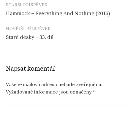
STARŠÍ PŘÍSPĚVEK
Navigace
Hammock – Everything And Nothing (2016)
příspěvku
NOVĚJŠÍ PŘÍSPĚVEK
Staré desky – 33. díl
Napsat komentář
Vaše e-mailová adresa nebude zveřejněna.
Vyžadované informace jsou označeny
*