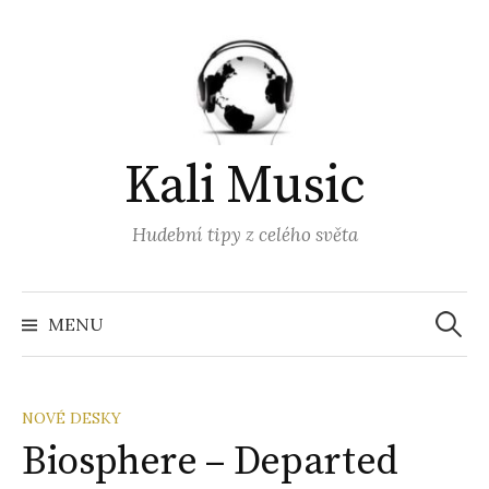
Přejít
k
obsahu
webu
Kali Music
Hudební tipy z celého světa
Vyhled
MENU
NOVÉ DESKY
Biosphere – Departed