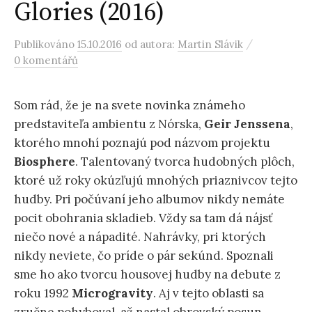
Glories (2016)
/
Publikováno
15.10.2016
od autora:
Martin Slávik
0 komentářů
Som rád, že je na svete novinka známeho
predstaviteľa ambientu z Nórska,
Geir
Jenssena
,
ktorého mnohí poznajú pod názvom projektu
Biosphere
. Talentovaný tvorca hudobných plôch,
ktoré už roky okúzľujú mnohých priaznivcov tejto
hudby. Pri počúvaní jeho albumov nikdy nemáte
pocit obohrania skladieb. Vždy sa tam dá nájsť
niečo nové a nápadité. Nahrávky, pri ktorých
nikdy neviete, čo príde o pár sekúnd. Spoznali
sme ho ako tvorcu housovej hudby na debute z
roku 1992
Microgravity
. Aj v tejto oblasti sa