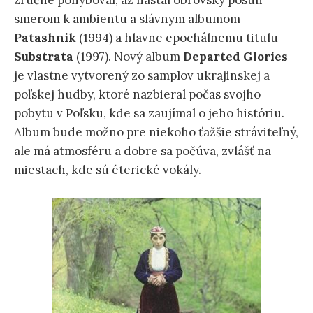
zručne pohyboval, až nastal obrovský posun
smerom k ambientu a slávnym albumom
Patashnik
(1994) a hlavne epochálnemu titulu
Substrata
(1997). Nový album
Departed Glories
je vlastne vytvorený zo samplov ukrajinskej a
poľskej hudby, ktoré nazbieral počas svojho
pobytu v Poľsku, kde sa zaujímal o jeho históriu.
Album bude možno pre niekoho ťažšie stráviteľný,
ale má atmosféru a dobre sa počúva, zvlášť na
miestach, kde sú éterické vokály.