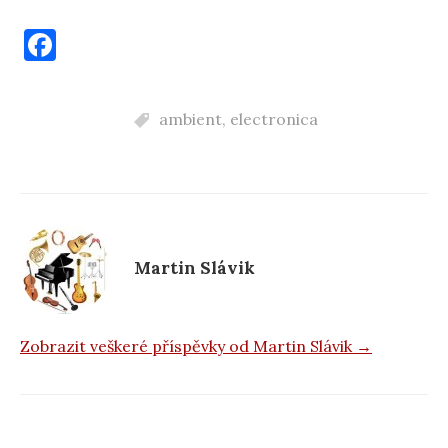
F
a
c
ambient
,
electronica
e
b
o
o
k
Martin Slávik
Zobrazit veškeré příspěvky od Martin Slávik →