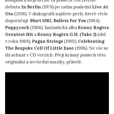
kompilací) stojí určitě za poslech. Od živého
debutu
In Berlin
(1979) po zatím poslední
Live At
Oto
(2016). V diskografii najdete perly, které vřele
doporučuji.
Blurt 1982
,
Bullets For You
(1984),
Poppycock
(1986), fantastická alba
Kenny Rogers
Greatest Hit
a
Kenny Rogers G.H. (Take 2)
(obě
z roku 1989),
Pagan Strings
(1992),
Celebrating
The Bespoke Cell Of Little Ease
(1998). Ne vše se
dá sehnat v CD verzích. Přeji krásný poslech této
originální a nevšední muziky, přátelé.