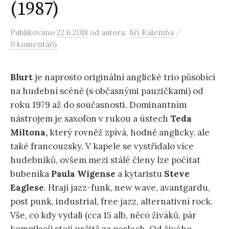
(1987)
/
Publikováno
22.6.2018
od autora:
Jiří Kalemba
0 komentářů
Blurt
je naprosto originální anglické trio působící
na hudební scéně (s občasnými pauzičkami) od
roku 1979 až do současnosti. Dominantním
nástrojem je saxofon v rukou a ústech
Teda
Miltona,
který rovněž zpívá, hodně anglicky, ale
také francouzsky. V kapele se vystřídalo více
hudebníků, ovšem mezi stálé členy lze počítat
bubeníka
Paula Wigense
a kytaristu
Steve
Eaglese
. Hrají jazz-funk, new wave, avantgardu,
post punk, industrial, free jazz, alternativní rock.
Vše, co kdy vydali (cca 15 alb, něco živáků, pár