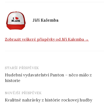
o
k
Jiří Kalemba
Zobrazit veškeré příspěvky od Jiří Kalemba →
STARŠÍ PŘÍSPĚVEK
Navigace
Hudební vydavatelství Panton – něco málo z
příspěvku
historie
NOVĚJŠÍ PŘÍSPĚVEK
Kvalitné nahrávky z histórie rockovej hudby