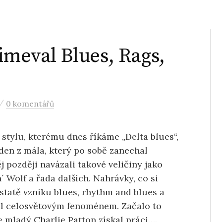
imeval Blues, Rags,
/
0 komentářů
 stylu, kterému dnes říkáme „Delta blues“,
eden z mála, který po sobě zanechal
 později navázali takové veličiny jako
 Wolf a řada dalších. Nahrávky, co si
statě vzniku blues, rhythm and blues a
tal celosvětovým fenoménem. Začalo to
 mladý Charlie Patton získal práci….