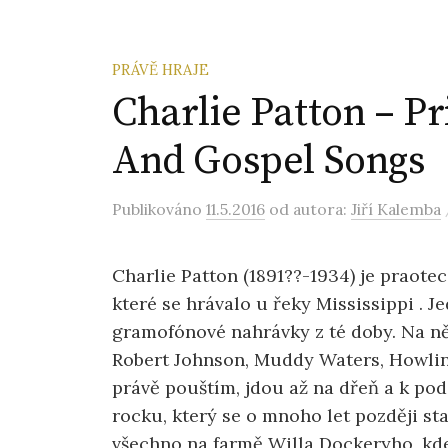
PRÁVĚ HRAJE
Charlie Patton – Pr
And Gospel Songs
Publikováno
11.5.2016
od autora:
Jiří Kalemba
Charlie Patton (1891??-1934) je praotec
které se hrávalo u řeky Mississippi . J
gramofónové nahrávky z té doby. Na něj
Robert Johnson, Muddy Waters, Howlin´
právě pouštím, jdou až na dřeň a k pod
rocku, který se o mnoho let později s
všechno na farmě Willa Dockeryho, kde