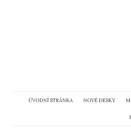
Přejít
k
obsahu
webu
ÚVODNÍ STRÁNKA
NOVÉ DESKY
M