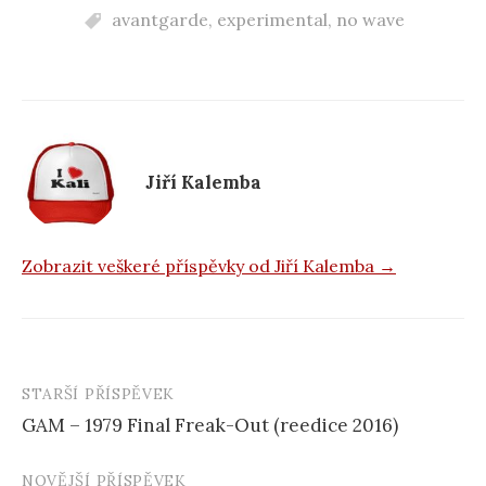
c
avantgarde
,
experimental
,
no wave
e
b
o
o
k
Jiří Kalemba
Zobrazit veškeré příspěvky od Jiří Kalemba →
STARŠÍ PŘÍSPĚVEK
Navigace
GAM – 1979 Final Freak-Out (reedice 2016)
příspěvku
NOVĚJŠÍ PŘÍSPĚVEK