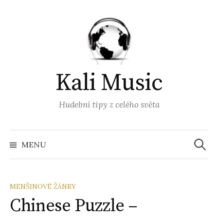
Přejít
k
obsahu
webu
Kali Music
Hudební tipy z celého světa
Vyhled
MENU
MENŠINOVÉ ŽÁNRY
Chinese Puzzle –