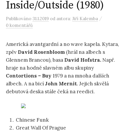
Inside/Outside (1980)
/
Publikováno
31.1.2019
od autora:
Jiří Kalemba
0 komentářů
Americká avantgardní a no wave kapela. Kytara,
zpěv
David Rosenbloom
(hrál na albech s
Glennem Brancou), basa
David Hofstra.
Např.
hraje na hodně slavném albu skupiny
Contortions – Buy
1979 a na mnoha dalších
albech. A na bicí
John Mernit
. Jejich skvělá
debutová deska stále čeká na reedici.
Chinese Funk
Great Wall Of Prague