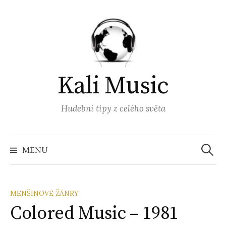
Přejít
k
obsahu
webu
Kali Music
Hudební tipy z celého světa
Vyhled
MENU
MENŠINOVÉ ŽÁNRY
Colored Music – 1981