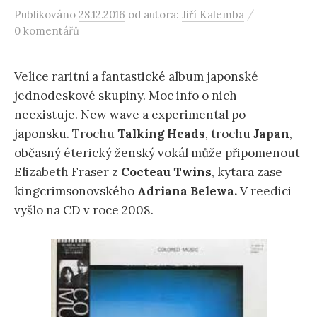
/
Publikováno
28.12.2016
od autora:
Jiří Kalemba
0 komentářů
Velice raritní a fantastické album japonské
jednodeskové skupiny. Moc info o nich
neexistuje. New wave a experimental po
japonsku. Trochu
Talking Heads
, trochu
Japan
,
občasný éterický ženský vokál může připomenout
Elizabeth Fraser z
Cocteau Twins
, kytara zase
kingcrimsonovského
Adriana Belewa.
V reedici
vyšlo na CD v roce 2008.