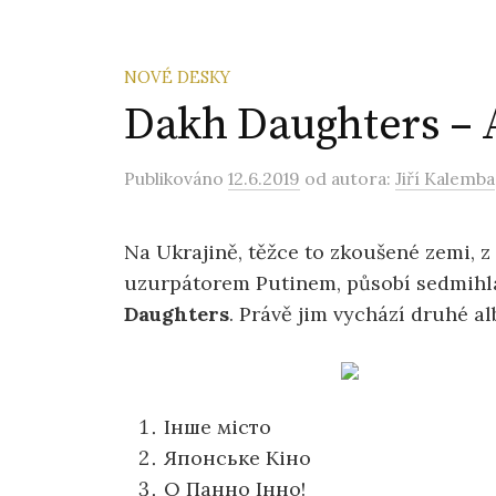
NOVÉ DESKY
Dakh Daughters – A
Publikováno
12.6.2019
od autora:
Jiří Kalemba
Na Ukrajině, těžce to zkoušené zemi, 
uzurpátorem Putinem, působí sedmihl
Daughters
. Právě jim vychází druhé al
Інше місто
Японське Кіно
О Панно Інно!