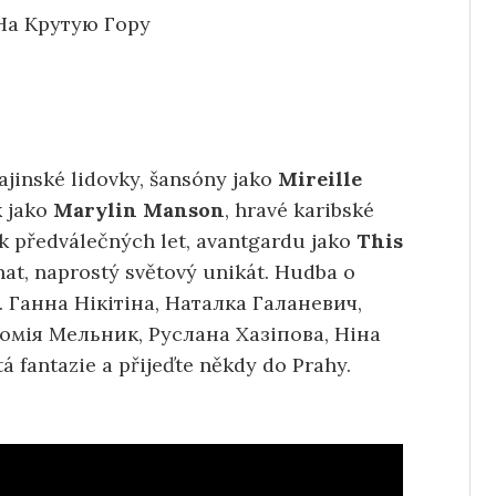
 На Крутую Гору
rajinské lidovky, šansóny jako
Mireille
 jako
Marylin Manson
, hravé karibské
ík předválečných let, avantgardu jako
This
nat, naprostý světový unikát. Hudba o
u. Ганна Нікітіна, Наталка Галаневич,
омія Мельник, Руслана Хазіпова, Ніна
 fantazie a přijeďte někdy do Prahy.