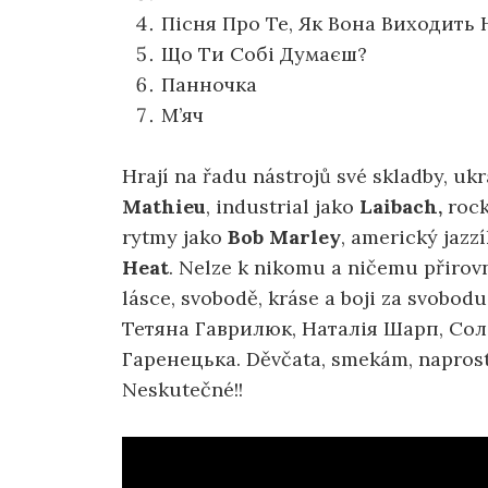
Пісня Про Те, Як Вона Виходить
Що Ти Собі Думаєш?
Панночка
М’яч
Hrají na řadu nástrojů své skladby, uk
Mathieu
, industrial jako
Laibach,
rock
rytmy jako
Bob Marley
, americký jazz
Heat
. Nelze k nikomu a ničemu přirov
lásce, svobodě, kráse a boji za svobod
Тетяна Гаврилюк, Наталія Шарп, Сол
Гаренецька. Děvčata, smekám, naprostá
Neskutečné!!