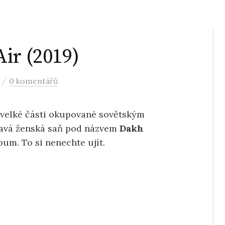
ir (2019)
/
0 komentářů
z velké části okupované sovětským
avá ženská saň pod názvem
Dakh
bum. To si nenechte ujít.