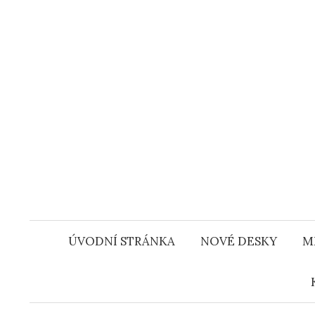
Přejít
k
obsahu
webu
ÚVODNÍ STRÁNKA
NOVÉ DESKY
M