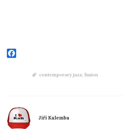
F
a
c
contemporary jazz
,
fusion
e
b
o
o
k
Jiří Kalemba