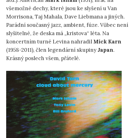
atd.). Američan
Mark Isham
(1951), hráč na
všemožné dechy, které jsou ke slyšení u Van
Morrisona, Taj Mahala, Dave Liebmana a jiných.
Parádní současný jazz, ambient, fúze. Vůbec není
slyšitelné, že deska má „kristova“ léta. Na
koncertním turné Levina nahradil
Mick Karn
(1958-2011), člen legendární skupiny
Japan
.
Krásný poslech všem, přátelé.