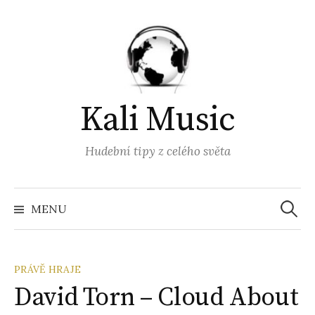
Přejít
k
obsahu
webu
Kali Music
Hudební tipy z celého světa
Vyhled
MENU
PRÁVĚ HRAJE
David Torn – Cloud About