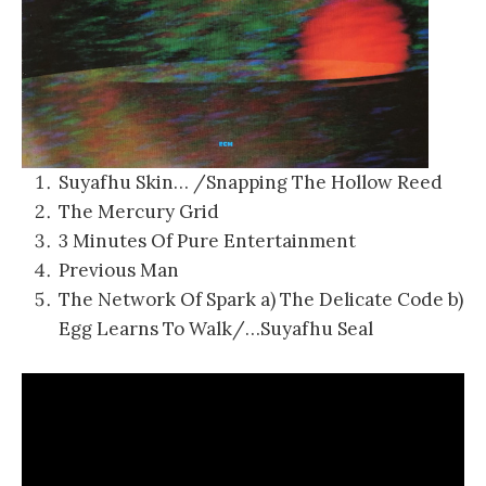
Suyafhu Skin… /Snapping The Hollow Reed
The Mercury Grid
3 Minutes Of Pure Entertainment
Previous Man
The Network Of Spark a) The Delicate Code b)
Egg Learns To Walk/…Suyafhu Seal