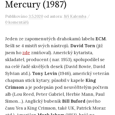
Mercury (1987)
/
Publikováno
3.5.2020
od autora:
Jiří Kalemba
0 komentářů
Jeden ze zapomenutých drahokamů labelu
ECM
.
Sešli se 4 mistři svých nástrojů.
David Torn
(již
jsem ho
zde
zmiňoval). Americký kytarista,
skladatel, producent ( nar. 1953), spolupodílel se
na celé řadě skvělých desek (David Bowie, David
Sylvian atd.).
Tony Levin
(1946), americký veterán
chapman stick kytary, působil v kapele
King
Crimson
a je podepsán pod neuvěřitelým počtem
alb (Lou Reed, Peter Gabriel, Herbie Mann, Paul
Simon…). Anglický bubeník
Bill Buford
(svého
času Yes a King Crimson, také UK, Patrick Moraz