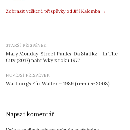
Zobrazit veškeré příspěvky od Jiří Kalemba →
STARŠÍ PŘÍSPĚVEK
Navigace
Mary Monday-Street Punks-Da Statikz – In The
příspěvku
City (2017) nahrávky z roku 1977
NOVĚJŠÍ PŘÍSPĚVEK
Wartburgs Für Walter – 1989 (reedice 2008)
Napsat komentář
Vaše e-mailová adresa nebude zveřejněna.