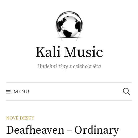
Přejít
k
obsahu
webu
Kali Music
Hudební tipy z celého světa
Vyhled
MENU
NOVÉ DESKY
Deafheaven – Ordinary