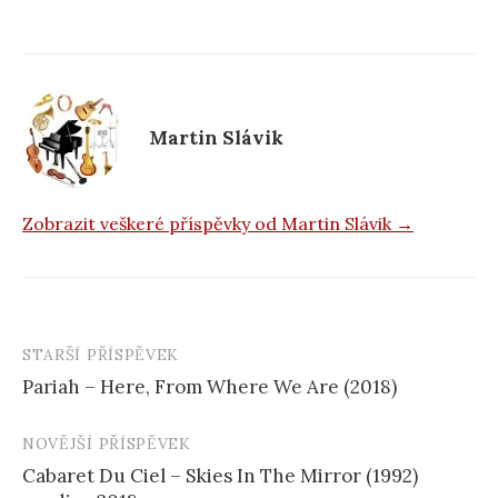
b
o
o
k
Martin Slávik
Zobrazit veškeré příspěvky od Martin Slávik →
STARŠÍ PŘÍSPĚVEK
Navigace
Pariah – Here, From Where We Are (2018)
příspěvku
NOVĚJŠÍ PŘÍSPĚVEK
Cabaret Du Ciel – Skies In The Mirror (1992)