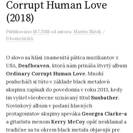
Corrupt Human Love
(2018)
/
Publikováno
18.7.2018
od autora:
Martin Slávik
0 komentářů
O slovo sa hlási znamenitá pätica muzikantov z
USA,
Deafheaven
, ktorá nám prináša štvrtý album
Ordinary Corrupt Human Love
. Mnohí
poslucháči si túto v základe black metalovú
skupinu zapísali do povedomia v roku 2013, kedy
im vyšiel všeobecne uznávaný titul
Sunbather
.
Novinkový album v podaní hlavných
protagonistov skupiny speváka
Georgea Clarke-a
a gitaristu menom
Kerry McCoy
opäť nesklamal a
tradične sa tu okrem black metalu objavujú pre