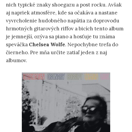
nich typické znaky shoegazu a post rocku. Avšak
aj napriek atmosfére, kde sa očakáva a nastane
vyvrcholenie hudobného napätia za doprovodu
hrmotných gitarových riffov a bicích tento album
je jemnejší, ozýva sa piano a hosťuje tu známa
speváčka
Chelsea Wolfe
. Nepochybne trefa do
čierneho. Pre mňa určite zatiaľ jeden z naj
albumov.