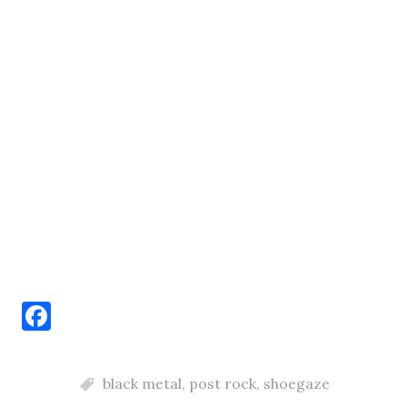
F
a
c
black metal
,
post rock
,
shoegaze
e