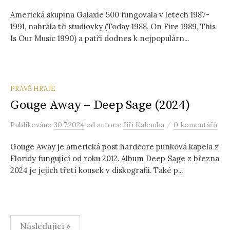
Americká skupina Galaxie 500 fungovala v letech 1987-
1991, nahrála tři studiovky (Today 1988, On Fire 1989, This
Is Our Music 1990) a patří dodnes k nejpopulárn...
PRÁVĚ HRAJE
Gouge Away – Deep Sage (2024)
/
Publikováno
30.7.2024
od autora:
Jiří Kalemba
0 komentářů
Gouge Away je americká post hardcore punková kapela z
Floridy fungující od roku 2012. Album Deep Sage z března
2024 je jejich třetí kousek v diskografii. Také p...
Stránkování
Následující »