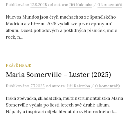
/
Publikováno
12.8.2025
od autora:
Jiří Kalemba
0 komentářů
Nuevos Mundos jsou čtyři muchachos ze španělského
Madridu a v březnu 2025 vydali své první eponymní
album. Deset pohodových a poklidných písniček, indie
rock, n...
PRÁVĚ HRAJE
Maria Somerville – Luster (2025)
/
Publikováno
7.7.2025
od autora:
Jiří Kalemba
0 komentářů
Irská zpěvačka, skladatelka, multiinstrumentalistka Maria
Somerville vydala po šesti letech své druhé album.
Nápady a inspiraci odjela hledat do svého rodného k...