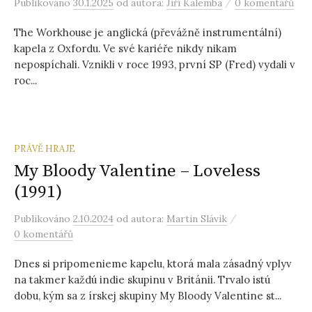
/
Publikováno
30.1.2025
od autora:
Jiří Kalemba
0 komentářů
The Workhouse je anglická (převážně instrumentální)
kapela z Oxfordu. Ve své kariéře nikdy nikam
nepospíchali. Vznikli v roce 1993, první SP (Fred) vydali v
roc...
PRÁVĚ HRAJE
My Bloody Valentine – Loveless
(1991)
/
Publikováno
2.10.2024
od autora:
Martin Slávik
0 komentářů
Dnes si pripomenieme kapelu, ktorá mala zásadný vplyv
na takmer každú indie skupinu v Británii. Trvalo istú
dobu, kým sa z írskej skupiny My Bloody Valentine st...