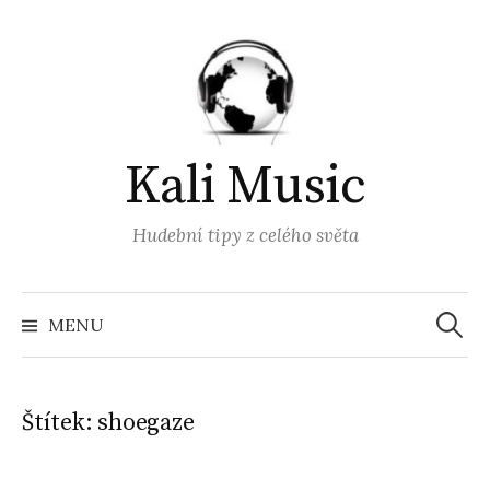
Přejít
k
obsahu
webu
Kali Music
Hudební tipy z celého světa
Vyhled
MENU
Štítek:
shoegaze