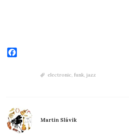
F
a
c
electronic
,
funk
,
jazz
e
b
o
o
k
Martin Slávik