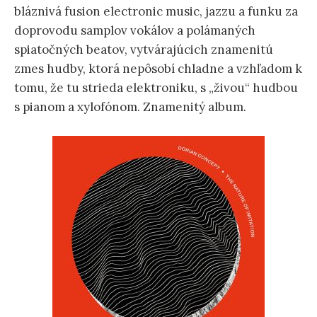
bláznivá fusion electronic music, jazzu a funku za
doprovodu samplov vokálov a polámaných
spiatočných beatov, vytvárajúcich znamenitú
zmes hudby, ktorá nepôsobí chladne a vzhľadom k
tomu, že tu strieda elektroniku, s „živou“ hudbou
s pianom a xylofónom. Znamenitý album.