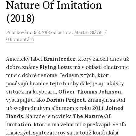
Nature Of Imitation
(2018)
/
Publikováno
6.8.2018
od autora:
Martin Slávik
0 komentářů
Americký label
Brainfeeder
, ktorý založil dnes už
dobre známy
Flying Lotus
má v oblasti electronic
music dobré renomé. Jednym z tých, ktorí
posúvajú hranice tejto hudby ďalej je aj rakúsky
virtuóz na keyboard,
Oliver Thomas Johnson
,
vystupujúci ako
Dorian Project
. Známym sa stal
už svojim druhým albumom z roku 2014,
Joined
Hands
. Na rade je novinka
The Nature Of
Imitation
, ktorou ma veľmi milo prekvapil. Vedľa
klasických syntezátorov sa tu totiž koná akási