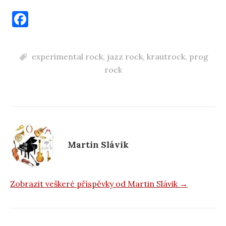
F
a
c
experimental rock
,
jazz rock
,
krautrock
,
prog
e
rock
b
o
o
k
Martin Slávik
Zobrazit veškeré příspěvky od Martin Slávik →