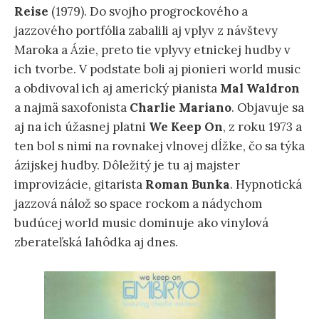
Reise
(1979). Do svojho progrockového a
jazzového portfólia zabalili aj vplyv z návštevy
Maroka a Ázie, preto tie vplyvy etnickej hudby v
ich tvorbe. V podstate boli aj pionieri world music
a obdivoval ich aj americký pianista
Mal Waldron
a najmä saxofonista
Charlie
Mariano
. Objavuje sa
aj na ich úžasnej platni
We Keep On
, z roku 1973 a
ten bol s nimi na rovnakej vlnovej dĺžke, čo sa týka
ázijskej hudby. Dôležitý je tu aj majster
improvizácie, gitarista
Roman Bunka
. Hypnotická
jazzová nálož so space rockom a nádychom
budúcej world music dominuje ako vinylová
zberateľská lahôdka aj dnes.