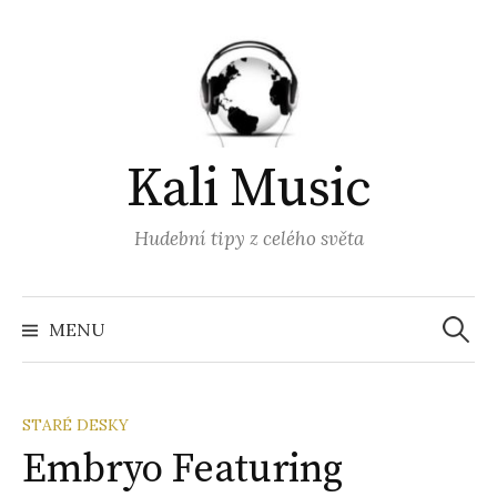
Přejít
k
obsahu
webu
Kali Music
Hudební tipy z celého světa
Vyhled
MENU
STARÉ DESKY
Embryo Featuring