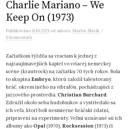
Charlie Mariano – We
Keep On (1973)
/
Publikováno
11.10.2021
od autora:
Martin Slávik
0 komentářů
Začiatkom týždňa sa vraciam k jednej z
najzaujímavejších kapiel vo vriacej nemeckej
scéne (krautrock) na začiatku 70 tych rokov. Bola
to skupina
Embryo
, ktorú založil talentovaný
hráč, okrem iného na vibrafón, pochádzajúci z
jazzového prostredia,
Christian Burchard
.
Združil okolo seba hudobníkov a vystriedalo sa
ich veľa, ktorí boli nesmierne hráčski zdatní,
pripravení na experimenty. Veľmi uznávané sú ich
albumy ako
Opal
(1970),
Rocksession
(1973) či