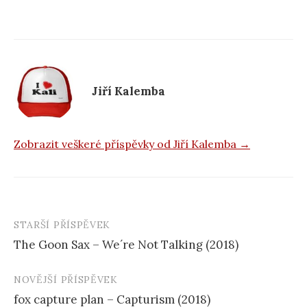
c
e
b
o
Jiří Kalemba
o
k
Zobrazit veškeré příspěvky od Jiří Kalemba →
STARŠÍ PŘÍSPĚVEK
Navigace
The Goon Sax – We´re Not Talking (2018)
příspěvku
NOVĚJŠÍ PŘÍSPĚVEK
fox capture plan – Capturism (2018)