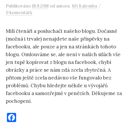
/
Publikováno
18.9.2018
od autora:
Jiří Kalemba
0 komentářů
Milí čtenáři a posluchači našeho blogu. Dočasně
(možná i trvale) nenajdete naše příspěvky na
facebooku, ale pouze a jen na stránkách tohoto
blogu. Omlouváme se, ale není v našich silách vše
jen tupě kopírovat z blogu na facebook, chybí
obrázky a práce se nám zdá zcela zbytečná. A
přitom ještě zcela nedávno vše fungovalo bez
problémů. Chybu hledejte někde u vývojářů
facebooku a samozřejmě v penězích. Děkujeme za
pochopení.
F
a