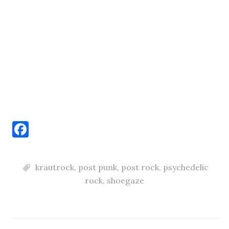
F
a
c
krautrock
,
post punk
,
post rock
,
psychedelic
e
rock
,
shoegaze
b
o
o