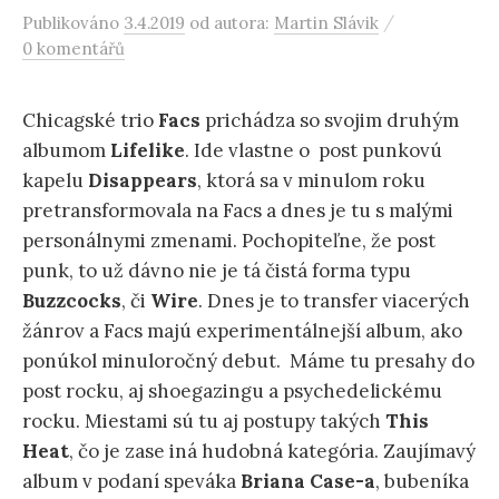
/
Publikováno
3.4.2019
od autora:
Martin Slávik
0 komentářů
Chicagské trio
Facs
prichádza so svojim druhým
albumom
Lifelike
. Ide vlastne o post punkovú
kapelu
Disappears
, ktorá sa v minulom roku
pretransformovala na Facs a dnes je tu s malými
personálnymi zmenami. Pochopiteľne, že post
punk, to už dávno nie je tá čistá forma typu
Buzzcocks
, či
Wire
. Dnes je to transfer viacerých
žánrov a Facs majú experimentálnejší album, ako
ponúkol minuloročný debut. Máme tu presahy do
post rocku, aj shoegazingu a psychedelickému
rocku. Miestami sú tu aj postupy takých
This
Heat
, čo je zase iná hudobná kategória. Zaujímavý
album v podaní speváka
Briana Case-a
, bubeníka