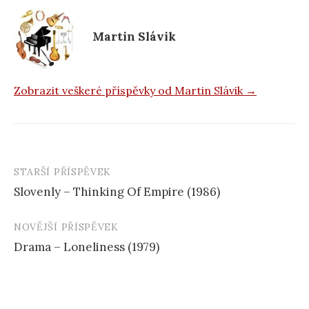
k
Martin Slávik
Zobrazit veškeré příspěvky od Martin Slávik →
STARŠÍ PŘÍSPĚVEK
Navigace
Slovenly – Thinking Of Empire (1986)
příspěvku
NOVĚJŠÍ PŘÍSPĚVEK
Drama – Loneliness (1979)