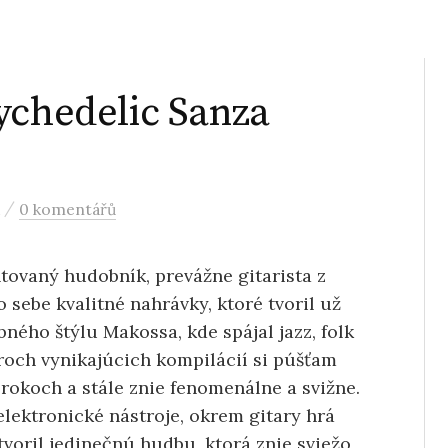
ychedelic Sanza
/
0 komentářů
ntovaný hudobník, prevážne gitarista z
o sebe kvalitné nahrávky, ktoré tvoril už
bného štýlu Makossa, kde spájal jazz, folk
troch vynikajúcich kompilácií si púšťam
 rokoch a stále znie fenomenálne a svižne.
elektronické nástroje, okrem gitary hrá
tvoril jedinečnú hudbu, ktorá znie sviežo