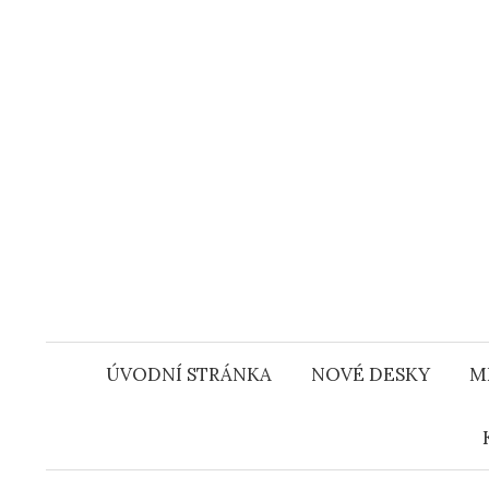
Přejít
k
obsahu
webu
ÚVODNÍ STRÁNKA
NOVÉ DESKY
M