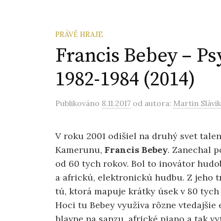
PRÁVĚ HRAJE
Francis Bebey – Ps
1982-1984 (2014)
Publikováno
8.11.2017
od autora:
Martin Slávik
V roku 2001 odišiel na druhý svet tale
Kamerunu,
Francis Bebey
. Zanechal p
od 60 tych rokov. Bol to inovátor hudo
a africkú, elektronickú hudbu. Z jeho 
tú, ktorá mapuje krátky úsek v 80 tych
Hoci tu Bebey využíva rôzne vtedajšie 
hlavne na sanzu, africké piano a tak vy