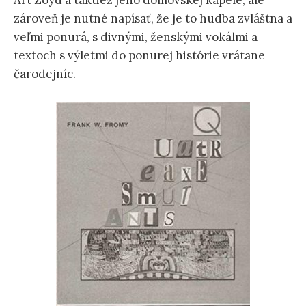
Art Zoyd a taktiež jeho domovskej kapele, ale
zároveň je nutné napísať, že je to hudba zvláštna a
veľmi ponurá, s divnými, ženskými vokálmi a
textoch s výletmi do ponurej histórie vrátane
čarodejníc.