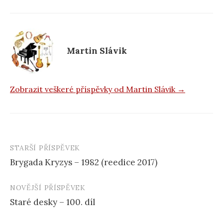
o
o
k
Martin Slávik
Zobrazit veškeré příspěvky od Martin Slávik →
STARŠÍ PŘÍSPĚVEK
Navigace
Brygada Kryzys – 1982 (reedice 2017)
příspěvku
NOVĚJŠÍ PŘÍSPĚVEK
Staré desky – 100. díl