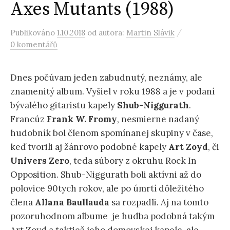
Axes Mutants (1988)
/
Publikováno
1.10.2018
od autora:
Martin Slávik
0 komentářů
Dnes počúvam jeden zabudnutý, neznámy, ale
znamenitý album. Vyšiel v roku 1988 a je v podaní
bývalého gitaristu kapely
Shub-Niggurath
.
Francúz
Frank W. Fromy
, nesmierne nadaný
hudobník bol členom spomínanej skupiny v čase,
keď tvorili aj žánrovo podobné kapely
Art Zoyd
, či
Univers Zero
, teda súbory z okruhu Rock In
Opposition. Shub-Niggurath boli aktívni až do
polovice 90tych rokov, ale po úmrtí dôležitého
člena
Allana Baullauda
sa rozpadli. Aj na tomto
pozoruhodnom albume je hudba podobná takým