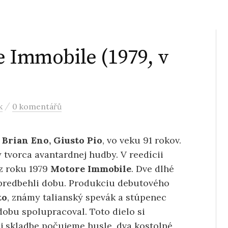
e Immobile (1979, v
/
k
0 komentářů
ý
Brian Eno, Giusto Pio
, vo veku 91 rokov.
 tvorca avantardnej hudby. V reedícii
z roku 1979
Motore Immobile
. Dve dlhé
 predbehli dobu. Produkciu debutového
to
, známy talianský spevák a stúpenec
dobu spolupracoval. Toto dielo si
j skladbe počujeme husle, dva kostolné