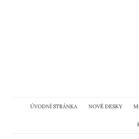
Přejít
k
obsahu
webu
ÚVODNÍ STRÁNKA
NOVÉ DESKY
M