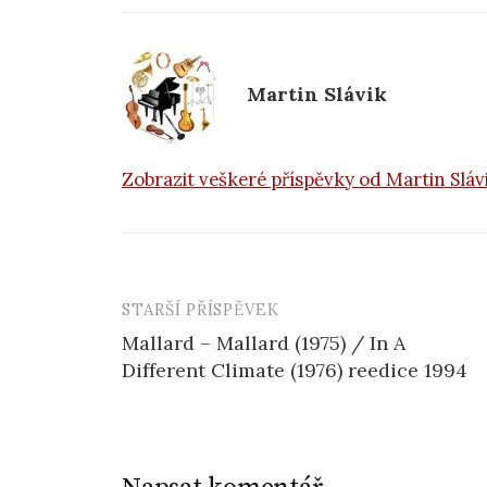
o
o
k
Martin Slávik
Zobrazit veškeré příspěvky od Martin Slá
STARŠÍ PŘÍSPĚVEK
Navigace
Mallard – Mallard (1975) / In A
příspěvku
Different Climate (1976) reedice 1994