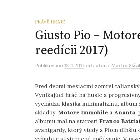
PRÁVĚ HRAJE
Giusto Pio – Motor
reedícii 2017)
Publikováno
13.4.2017
od autora:
Martin Slávi
Pred dvomi mesiacmi zomrel taliansk
Vynikajúci hráč na husle a progresívny
vychádza klasika minimalizmu, album 
skladby,
Motore Immobile
a
Ananta
,
albumu mal na starosti
Franco Battia
avantgardy, ktorý vtedy s Piom dlhšiu 
vyžaduje sústredené počúvanie. V prve